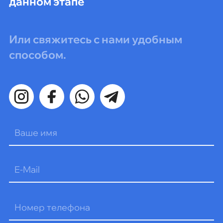
данном этапе
Или свяжитесь с нами удобным
способом.
Оставьте
это
поле